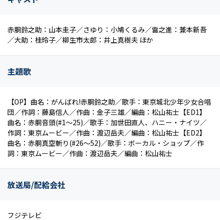
赤胴鈴之助：山本圭子／さゆり：小鳩くるみ／雷之進：兼本新吾
／大助：桂玲子／柳生市太郎：井上真樹夫 ほか
主題歌
【OP】曲名：がんばれ!赤胴鈴之助／歌手：東京城北少年少女合唱
団／作詞：藤島信人／作曲：金子三雄／編曲：松山祐士【ED1】
曲名：赤胴音頭(#1～25)／歌手：加世田直人、ハニー・ナイツ／
作詞：東京ムービー／作曲：渡辺岳夫／編曲：松山祐士【ED2】
曲名：赤胴真空斬り(#26～52)／歌手：ボーカル・ショップ／作
詞：東京ムービー／作曲：渡辺岳夫／編曲：松山祐士
放送局/配給会社
フジテレビ