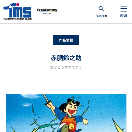
作品検索
MENU
作品情報
赤胴鈴之助
あかどうすずのすけ