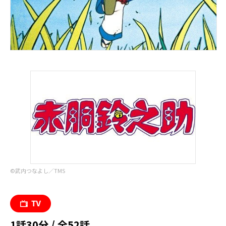
©︎武内つなよし／TMS
1話30分 / 全52話