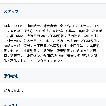
スタッフ
脚本：七条門、山崎晴哉、鈴木良武、金子裕、田村多津夫／コン
テ：斉九陽(出崎統)、平田敏夫、岡崎稔、石黒昇、宮崎駿、小泉謙
三、黒田昌郎、今沢哲男 ほか／作画監督：香西隆男、塩山紀生、
木村圭市郎、荒木伸吾、村田耕一、河内日出夫 ほか／作画監修：
楠部大吉郎／演出：吉田茂承／作画監修補：小田部羊一／美術監
督：影山仁／撮影監督：三沢勝治／録音監督：山崎あきら／原
画：近藤喜文、才田俊次、金田伊功 ほか／音楽：渡辺岳夫／製
作・著作：トムス・エンタテインメント
原作者名
武内つなよし
キャスト