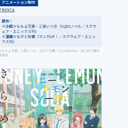
アニメーション制作
TROYCA
原作：
＜小説＞
ももよ万葉・三登いつき（SQEXノベル／スクウ
ェア・エニックス刊）
＜漫画＞
ながと牡蠣（マンガUP！／スクウェア・エニッ
クス刊）
©ももよ万葉・三登いつき・ながと牡蠣／SQUARE ENIX・逃げ釣り製作
委員会