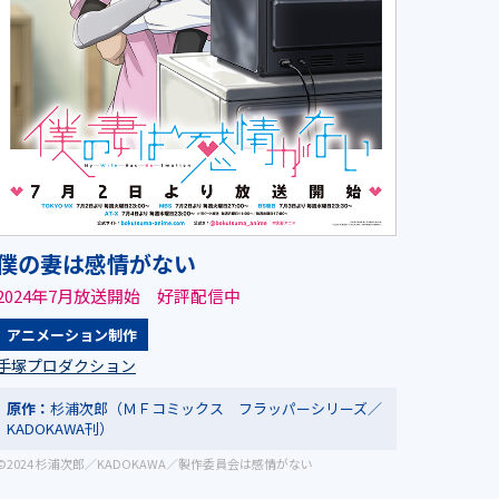
僕の妻は感情がない
2024年7月放送開始 好評配信中
アニメーション制作
手塚プロダクション
原作：
杉浦次郎（ＭＦコミックス フラッパーシリーズ／
KADOKAWA刊）
©2024 杉浦次郎／KADOKAWA／製作委員会は感情がない