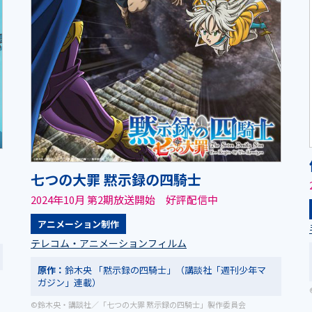
七つの大罪 黙示録の四騎士
2024年10月 第2期放送開始 好評配信中
アニメーション制作
テレコム・アニメーションフィルム
原作：
鈴木央 「黙示録の四騎士」（講談社「週刊少年マ
ガジン」連載）
©鈴木央・講談社／「七つの大罪 黙示録の四騎士」製作委員会