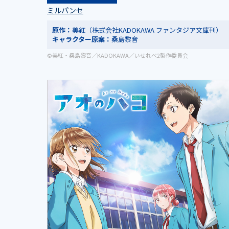
ミルパンセ
原作：
美紅（株式会社KADOKAWA ファンタジア文庫刊）
キャラクター原案：
桑島黎音
©美紅・桑島黎音／KADOKAWA／いせれべ2製作委員会