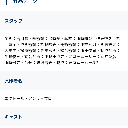
作品データ
スタッフ
企画：吉川斌／総監督：出﨑統／脚本：山崎晴哉、伊東恒久、杉
江慧子／作画監督：杉野昭夫／美術監督：小林七郎／画面設定：
大橋学／撮影監督：高橋宏固／録音監督：山田悦司／制作担当：
加藤俊三／文芸担当：小野田博之／プロデューサー：武井英彦、
山崎敬之／音楽：渡辺岳夫／製作：東京ムービー新社
原作者名
エクトール・アンリ・マロ
キャスト