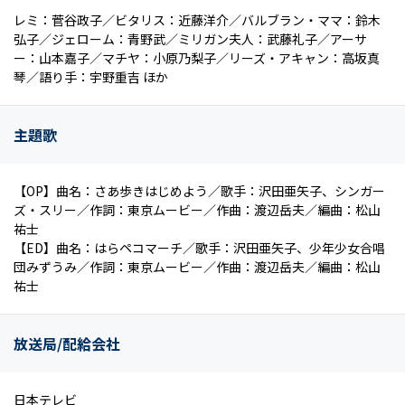
レミ：菅谷政子／ビタリス：近藤洋介／バルブラン・ママ：鈴木
弘子／ジェローム：青野武／ミリガン夫人：武藤礼子／アーサ
ー：山本嘉子／マチヤ：小原乃梨子／リーズ・アキャン：高坂真
琴／語り手：宇野重吉 ほか
主題歌
【OP】曲名：さあ歩きはじめよう／歌手：沢田亜矢子、シンガー
ズ・スリー／作詞：東京ムービー／作曲：渡辺岳夫／編曲：松山
祐士
【ED】曲名：はらペコマーチ／歌手：沢田亜矢子、少年少女合唱
団みずうみ／作詞：東京ムービー／作曲：渡辺岳夫／編曲：松山
祐士
放送局/配給会社
日本テレビ