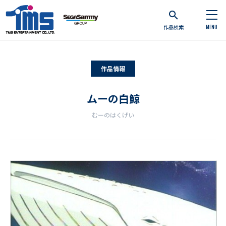
作品検索
MENU
作品情報
ムーの白鯨
むーのはくげい