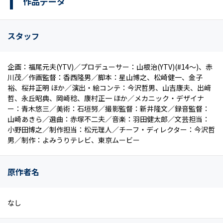
作品データ
スタッフ
企画：福尾元夫(YTV)／プロデューサー：山根治(YTV)(#14～)、赤
川茂／作画監督：香西隆男／脚本：星山博之、松崎健一、金子
裕、桜井正明 ほか／演出・絵コンテ：今沢哲男、山吉康夫、出﨑
哲、永丘昭典、岡崎稔、康村正一 ほか／メカニック・デザイナ
ー：青木悠三／美術：石垣努／撮影監督：新井隆文／録音監督：
山崎あきら／選曲：赤塚不二夫／音楽：羽田健太郎／文芸担当：
小野田博之／制作担当：松元理人／チーフ・ディレクター：今沢哲
男／制作：よみうりテレビ、東京ムービー
原作者名
なし