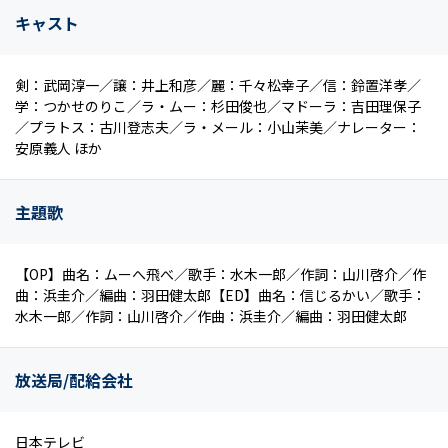
キャスト
剣：武岡淳一／譲：井上和彦／麗：千々松幸子／信：鈴置洋孝／
学：つかせのりこ／ラ・ムー：杉田俊也／マドーラ：吉田理保子
／プラトス：古川登志夫／ラ・メール：小山茉美／ナレーター：
安原義人 ほか
主題歌
【OP】曲名：ムーへ飛べ／歌手：水木一郎／作詞：山川啓介／作
曲：浜圭介／編曲：羽田健太郎【ED】曲名：信じるかい／歌手：
水木一郎／作詞：山川啓介／作曲：浜圭介／編曲：羽田健太郎
放送局/配給会社
日本テレビ