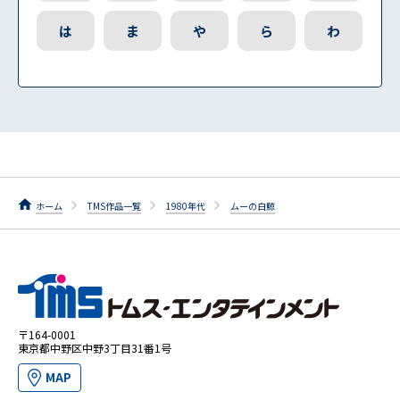
は
ま
や
ら
わ
ホーム
TMS作品一覧
1980年代
ムーの白鯨
〒164-0001
東京都中野区中野3丁目31番1号
MAP