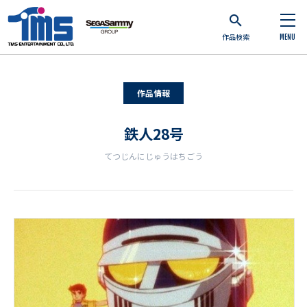
作品検索
MENU
作品情報
鉄人28号
てつじんにじゅうはちごう