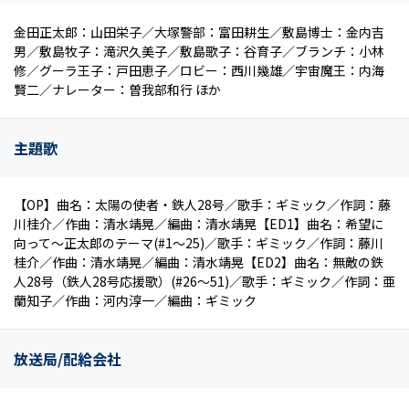
金田正太郎：山田栄子／大塚警部：富田耕生／敷島博士：金内吉
男／敷島牧子：滝沢久美子／敷島歌子：谷育子／ブランチ：小林
修／グーラ王子：戸田恵子／ロビー：西川幾雄／宇宙魔王：内海
賢二／ナレーター：曽我部和行 ほか
主題歌
【OP】曲名：太陽の使者・鉄人28号／歌手：ギミック／作詞：藤
川桂介／作曲：清水靖晃／編曲：清水靖晃【ED1】曲名：希望に
向って～正太郎のテーマ(#1～25)／歌手：ギミック／作詞：藤川
桂介／作曲：清水靖晃／編曲：清水靖晃【ED2】曲名：無敵の鉄
人28号（鉄人28号応援歌）(#26～51)／歌手：ギミック／作詞：亜
蘭知子／作曲：河内淳一／編曲：ギミック
放送局/配給会社