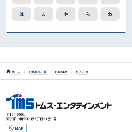
は
ま
や
ら
わ
ホーム
TMS作品一覧
1980年代
鉄人28号
〒164-0001
東京都中野区中野3丁目31番1号
MAP