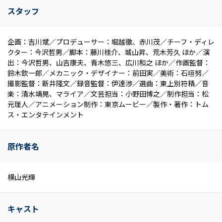
スタッフ
企画：吉川斌／プロデューサー：堀越徹、赤川茂／チーフ・ディレ
クター：今沢哲男／脚本：藤川桂介、城山昇、荒木芳久 ほか／演
出：今沢哲男、山吉康夫、青木悠三、広川和之 ほか／作画監督：
鈴木欽一郎／メカニック・デザイナー：前田実／美術：石垣努／
撮影監督：新井隆文／録音監督：伊達渉／選曲：東上別符精／音
楽：清水靖晃、マライア／文芸担当：小野田博之／制作担当：松
元理人／アニメーション制作：東京ムービー／製作・著作：トム
ス・エンタテインメント
原作者名
横山光輝
キャスト