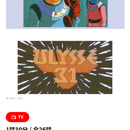
©︎TMS・DIC
1話30分 / 全26話