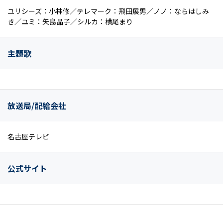
ユリシーズ：小林修／テレマーク：飛田展男／ノノ：ならはしみ
き／ユミ：矢島晶子／シルカ：横尾まり
主題歌
放送局/配給会社
名古屋テレビ
公式サイト