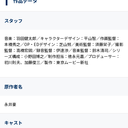
作品データ
スタッフ
音楽：羽田健太郎／キャラクターデザイン：平山智／作画監督：
本橋秀之／OP・EDデザイン：芝山努／美術監督：須藤栄子／撮影
監督：高橋宏固／録音監督：伊達渉／音楽監督：鈴木清司／シリ
ーズ構成：小野田博之／制作担当：徳永元嘉／プロデューサー：
初川則夫、加藤俊三／製作：東京ムービー新社
原作者名
永井豪
キャスト