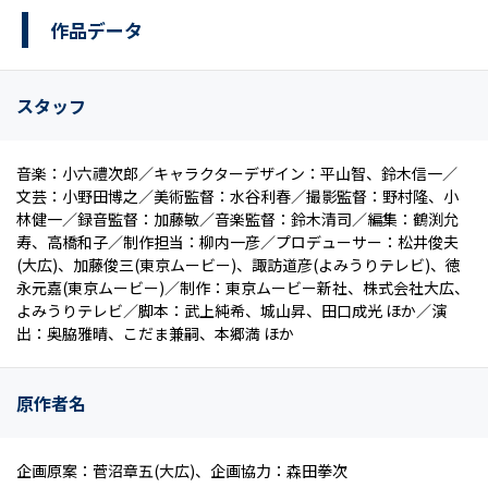
作品データ
スタッフ
音楽：小六禮次郎／キャラクターデザイン：平山智、鈴木信一／
文芸：小野田博之／美術監督：水谷利春／撮影監督：野村隆、小
林健一／録音監督：加藤敏／音楽監督：鈴木清司／編集：鶴渕允
寿、高橋和子／制作担当：柳内一彦／プロデューサー：松井俊夫
(大広)、加藤俊三(東京ムービー)、諏訪道彦(よみうりテレビ)、徳
永元嘉(東京ムービー)／制作：東京ムービー新社、株式会社大広、
よみうりテレビ／脚本：武上純希、城山昇、田口成光 ほか／演
出：奥脇雅晴、こだま兼嗣、本郷満 ほか
原作者名
企画原案：菅沼章五(大広)、企画協力：森田拳次