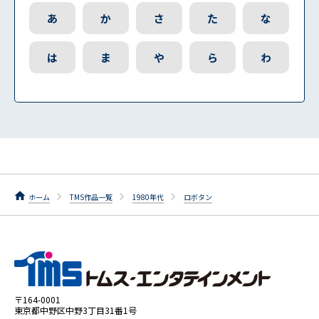
あ
か
さ
た
な
は
ま
や
ら
わ
ホーム
TMS作品一覧
1980年代
ロボタン
〒164-0001
東京都中野区中野3丁目31番1号