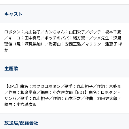
キャスト
ロボタン：丸山裕子／カンちゃん：山田栄子／ボッチ：坂本千夏
／キーコ：田中真弓／ボッチのパパ：緒方賢一／ウメ先生：深見
理佳（現：深見梨加）／海野山：安西正弘／マリリン：潘恵子 ほ
か
主題歌
【OP1】曲名：ボクはロボタン／歌手：丸山裕子／作詞：京夢見
／作曲：和泉常寛／編曲：小六禮次郎【ED1】曲名：ロボタン・
サンバ／歌手：丸山裕子／作詞：山本正之／作曲：羽田健太郎／
編曲：小六禮次郎
放送局/配給会社