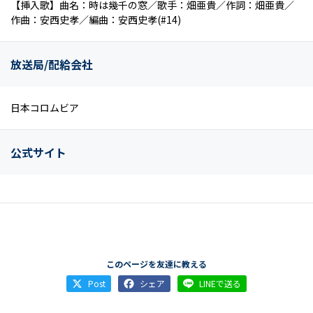
【挿入歌】曲名：時は幾千の窓／歌手：畑亜貴／作詞：畑亜貴／
作曲：安西史孝／編曲：安西史孝(#14)
放送局/配給会社
日本コロムビア
公式サイト
このページを友達に教える
Post
シェア
LINEで送る