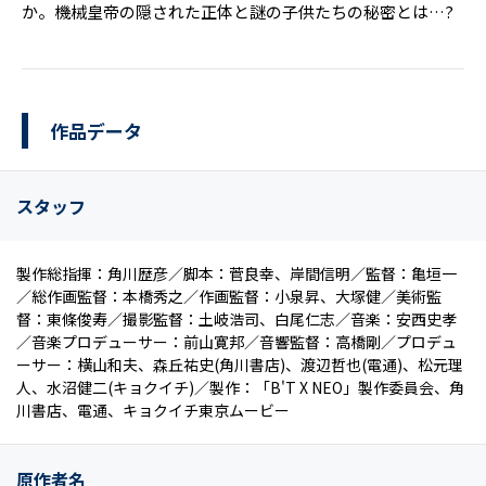
か。機械皇帝の隠された正体と謎の子供たちの秘密とは…?
作品データ
スタッフ
製作総指揮：角川歴彦／脚本：菅良幸、岸間信明／監督：亀垣一
／総作画監督：本橋秀之／作画監督：小泉昇、大塚健／美術監
督：東條俊寿／撮影監督：土岐浩司、白尾仁志／音楽：安西史孝
／音楽プロデューサー：前山寛邦／音響監督：高橋剛／プロデュ
ーサー：横山和夫、森丘祐史(角川書店)、渡辺哲也(電通)、松元理
人、水沼健二(キョクイチ)／製作：「B'T X NEO」製作委員会、角
川書店、電通、キョクイチ東京ムービー
原作者名