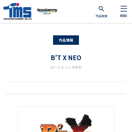
作品検索
MENU
作品情報
B'T X NEO
びーとえっくすねお