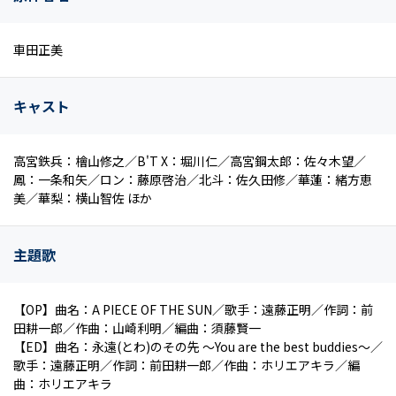
車田正美
キャスト
高宮鉄兵：檜山修之／B'T X：堀川仁／高宮鋼太郎：佐々木望／
鳳：一条和矢／ロン：藤原啓治／北斗：佐久田修／華蓮：緒方恵
美／華梨：横山智佐 ほか
主題歌
【OP】曲名：A PIECE OF THE SUN／歌手：遠藤正明／作詞：前
田耕一郎／作曲：山崎利明／編曲：須藤賢一
【ED】曲名：永遠(とわ)のその先 ～You are the best buddies～／
歌手：遠藤正明／作詞：前田耕一郎／作曲：ホリエアキラ／編
曲：ホリエアキラ