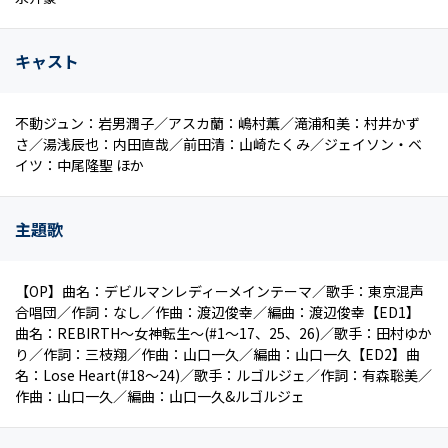
キャスト
不動ジュン：岩男潤子／アスカ蘭：嶋村薫／滝浦和美：村井かず
さ／湯浅辰也：内田直哉／前田清：山崎たくみ／ジェイソン・ベ
イツ：中尾隆聖 ほか
主題歌
【OP】曲名：デビルマンレディーメインテーマ／歌手：東京混声
合唱団／作詞：なし／作曲：渡辺俊幸／編曲：渡辺俊幸【ED1】
曲名：REBIRTH～女神転生～(#1～17、25、26)／歌手：田村ゆか
り／作詞：三枝翔／作曲：山口一久／編曲：山口一久【ED2】曲
名：Lose Heart(#18～24)／歌手：ルゴルジェ／作詞：有森聡美／
作曲：山口一久／編曲：山口一久&ルゴルジェ