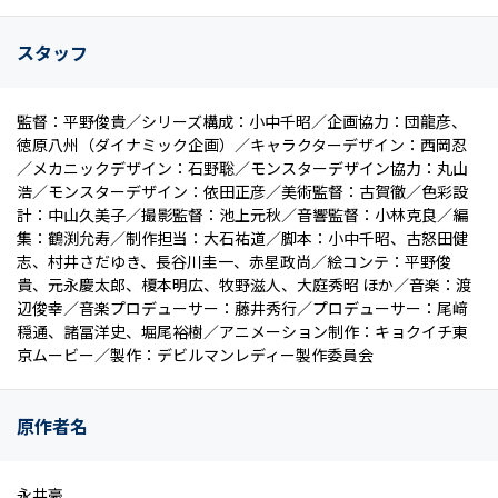
スタッフ
監督：平野俊貴／シリーズ構成：小中千昭／企画協力：団龍彦、
徳原八州（ダイナミック企画）／キャラクターデザイン：西岡忍
／メカニックデザイン：石野聡／モンスターデザイン協力：丸山
浩／モンスターデザイン：依田正彦／美術監督：古賀徹／色彩設
計：中山久美子／撮影監督：池上元秋／音響監督：小林克良／編
集：鶴渕允寿／制作担当：大石祐道／脚本：小中千昭、古怒田健
志、村井さだゆき、長谷川圭一、赤星政尚／絵コンテ：平野俊
貴、元永慶太郎、榎本明広、牧野滋人、大庭秀昭 ほか／音楽：渡
辺俊幸／音楽プロデューサー：藤井秀行／プロデューサー：尾﨑
穏通、諸冨洋史、堀尾裕樹／アニメーション制作：キョクイチ東
京ムービー／製作：デビルマンレディー製作委員会
原作者名
永井豪