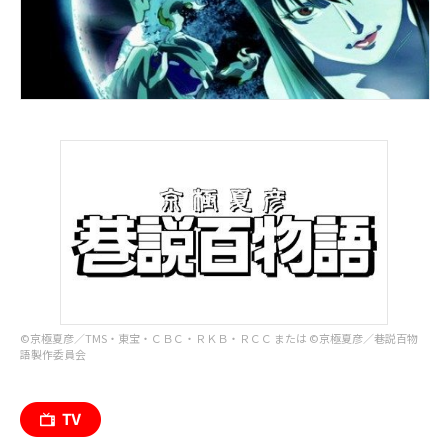
©︎京極夏彦／TMS・東宝・ＣＢＣ・ＲＫＢ・ＲＣＣ または ©︎京極夏彦／巷説百物
語製作委員会