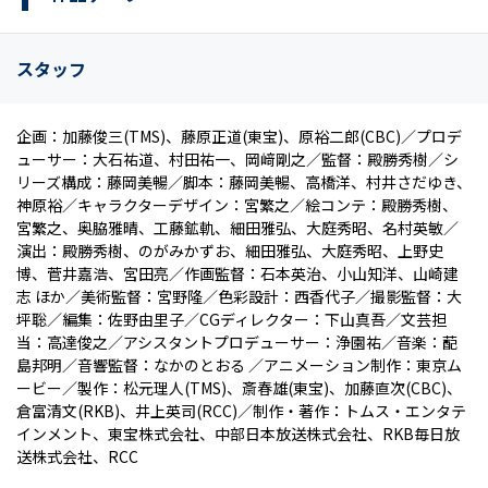
スタッフ
企画：加藤俊三(TMS)、藤原正道(東宝)、原裕二郎(CBC)／プロデ
ューサー：大石祐道、村田祐一、岡﨑剛之／監督：殿勝秀樹／シ
リーズ構成：藤岡美暢／脚本：藤岡美暢、高橋洋、村井さだゆき、
神原裕／キャラクターデザイン：宮繁之／絵コンテ：殿勝秀樹、
宮繁之、奥脇雅晴、工藤鉱軌、細田雅弘、大庭秀昭、名村英敏／
演出：殿勝秀樹、のがみかずお、細田雅弘、大庭秀昭、上野史
博、菅井嘉浩、宮田亮／作画監督：石本英治、小山知洋、山崎建
志 ほか／美術監督：宮野隆／色彩設計：西香代子／撮影監督：大
坪聡／編集：佐野由里子／CGディレクター：下山真吾／文芸担
当：高達俊之／アシスタントプロデューサー：浄園祐／音楽：蓜
島邦明／音響監督：なかのとおる ／アニメーション制作：東京ム
ービー／製作：松元理人(TMS)、斎春雄(東宝)、加藤直次(CBC)、
倉富清文(RKB)、井上英司(RCC)／制作・著作：トムス・エンタテ
インメント、東宝株式会社、中部日本放送株式会社、RKB毎日放
送株式会社、RCC