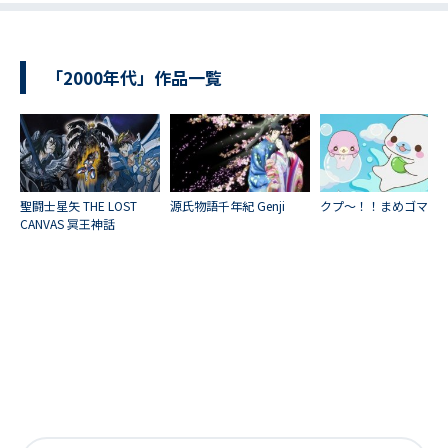
「2000年代」作品一覧
聖闘士星矢 THE LOST
源氏物語千年紀 Genji
クプ～！！まめゴマ！
CANVAS 冥王神話