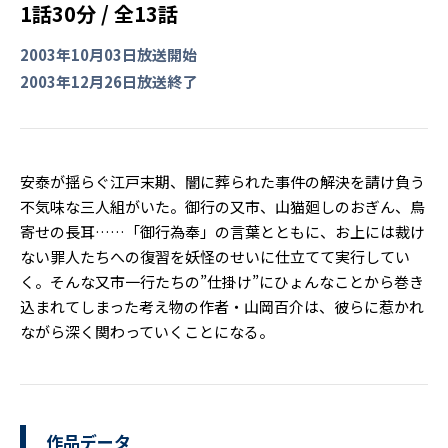
1話30分 / 全13話
2003年10月03日放送開始
2003年12月26日放送終了
安泰が揺らぐ江戸末期、闇に葬られた事件の解決を請け負う
不気味な三人組がいた。御行の又市、山猫廻しのおぎん、鳥
寄せの長耳……「御行為奉」の言葉とともに、お上には裁け
ない罪人たちへの復習を妖怪のせいに仕立てて実行してい
く。そんな又市一行たちの”仕掛け”にひょんなことから巻き
込まれてしまった考え物の作者・山岡百介は、彼らに惹かれ
ながら深く関わっていくことになる。
作品データ