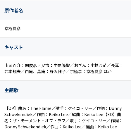
原作者名
京極夏彦
キャスト
山岡百介：関俊彦／又市：中尾隆聖／おぎん：小林沙苗／長耳：
若本規夫／白庵、黒庵：野沢雅子／京極亭：京極夏彦 ほか
主題歌
【OP】曲名：The Flame／歌手：ケイコ・リー／作詞：Donny
Schwekendiek／作曲：Keiko Lee／編曲：Keiko Lee【ED】曲
名：ザ・モーメント・オブ・ラブ／歌手：ケイコ・リー／作詞：
Donny Schwekendiek／作曲：Keiko Lee／編曲：Keiko Lee