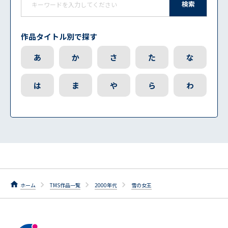
検索
作品タイトル別で探す
あ
か
さ
た
な
は
ま
や
ら
わ
ホーム
TMS作品一覧
2000年代
雪の女王