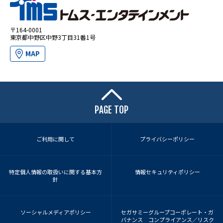
〒164-0001
東京都中野区中野3丁目31番1号
MAP
PAGE TOP
ご利用に関して
プライバシーポリシー
特定個人情報の取扱いに関する基本方
情報セキュリティポリシー
針
ソーシャルメディアポリシー
セガサミーグループコーポレート・ガ
バナンス コンプライアンス／リスク