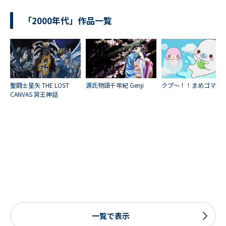
「2000年代」作品一覧
聖闘士星矢 THE LOST
源氏物語千年紀 Genji
クプ～！！まめゴマ！
CANVAS 冥王神話
一覧で表示