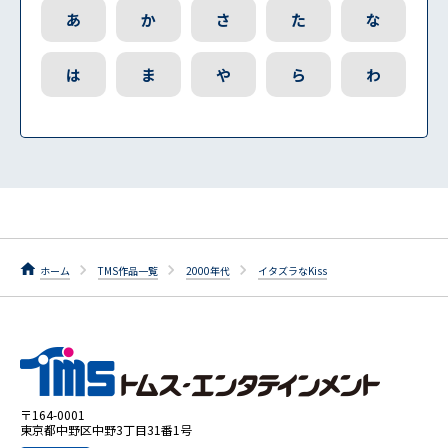
あ
か
さ
た
な
は
ま
や
ら
わ
ホーム
TMS作品一覧
2000年代
イタズラなKiss
〒164-0001
東京都中野区中野3丁目31番1号