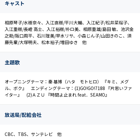
キャスト
相原琴子/水樹奈々、入江直樹/平川大輔、入江紀子/松井菜桜子、
入江重樹/長嶝 高士、入江裕樹/朴ロ美、相原重雄/島田 敏、池沢金
之助/阪口周平、石川理美/早水リサ、小森じん子/山田きのこ、須
藤先輩/大塚明夫、松本裕子/増田ゆき 他
主題歌
オープニングテーマ：秦 基博（ハタ モトヒロ） 『キミ、メグ
ル、ボク』 エンディングテーマ：(1)GO!GO!7188 『片思いファ
イター』 (2)ＡＺＵ 『時間よ止まれ feat．SEAMO』
放送局/配給会社
CBC、TBS、サンテレビ 他