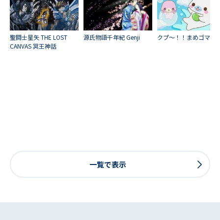
聖闘士星矢 THE LOST
源氏物語千年紀 Genji
クプ～！！まめゴマ！
CANVAS 冥王神話
一覧で表示