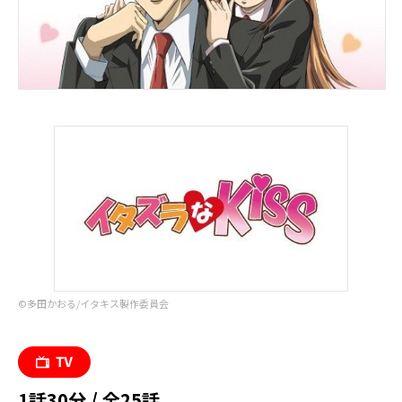
©︎多田かおる/イタキス製作委員会
1話30分 / 全25話