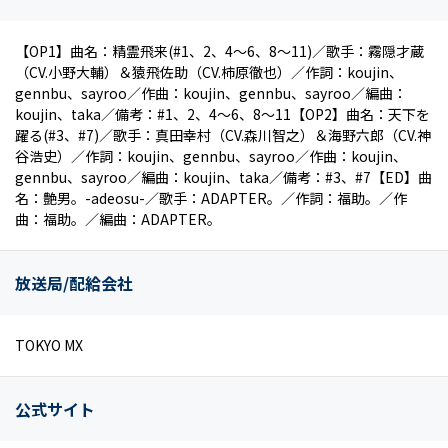
【OP1】曲名：精霊飛来(#1、2、4～6、8～11)／歌手：霧隠才蔵
（CV.小野大輔）＆猿飛佐助（CV.柿原徹也）／作詞：koujin、
gennbu、sayroo／作曲：koujin、gennbu、sayroo／編曲：
koujin、taka／備考：#1、2、4～6、8～11【OP2】曲名：天下を
躍る(#3、#7)／歌手：真田幸村（CV.森川智之）＆海野六郎（CV.神
谷浩史）／作詞：koujin、gennbu、sayroo／作曲：koujin、
gennbu、sayroo／編曲：koujin、taka／備考：#3、#7【ED】曲
名：艶男。-adeosu-／歌手：ADAPTER。／作詞：福助。／作
曲：福助。／編曲：ADAPTER。
放送局/配給会社
TOKYO MX
公式サイト