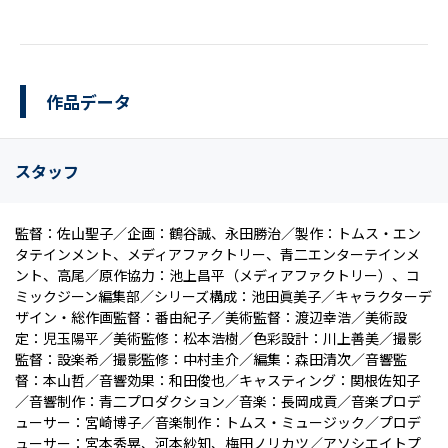
作品データ
スタッフ
監督：佐山聖子／企画：鶴谷誠、永田勝治／製作：トムス・エン
タテインメント、メディアファクトリー、青二エンターテインメ
ント、高尾／原作協力：池上昌平（メディアファクトリー）、コ
ミックジーン編集部／シリーズ構成：池田眞美子／キャラクターデ
ザイン・総作画監督：番由紀子／美術監督：渡辺幸浩／美術設
定：児玉陽平／美術監修：松本浩樹／色彩設計：川上善美／撮影
監督：設楽希／撮影監修：中村圭介／編集：森田清次／音響監
督：本山哲／音響効果：和田俊也／キャスティング：関根佐知子
／音響制作：青二プロダクション／音楽：長岡成貢／音楽プロデ
ューサー：宮崎博子／音楽制作：トムス・ミュージック／プロデ
ューサー：宮本秀晃、河本紗知、梅田ノリカツ／アソシエイトプ