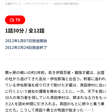
©︎霜月かいり／メディアファクトリー・BRAVE10製作委員会
1話30分 / 全12話
2012年1月07日放送開始
2012年3月24日放送終了
関ヶ原の戦いの約1年前。若き伊賀忍者・霧隠才蔵は、出雲
の社から逃げてきた巫女・伊佐那海と出会う。刺客に追われ
ている伊佐那海を成り行きで助けた才蔵は、真田幸村に会い
に行くという彼女の護衛を務めることに。一方、天下を狙い
10人の実力者を探していた真田幸村は、類まれなる力をもっ
た2人を認め仲間に引き入れる。真田のもとに続々と集う勇
士たち。こうして真田十勇士の物語が始まった……！