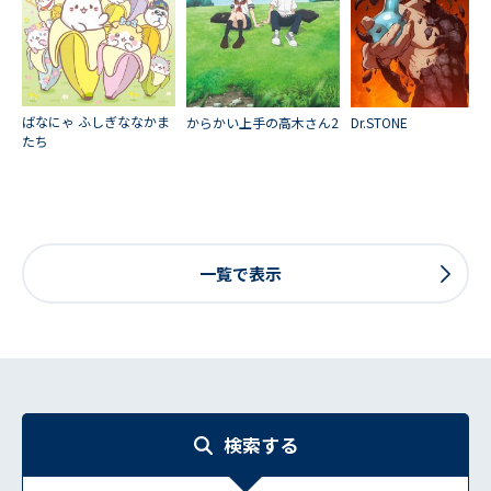
ばなにゃ ふしぎななかま
からかい上手の高木さん2
Dr.STONE
たち
一覧で表示
検索する