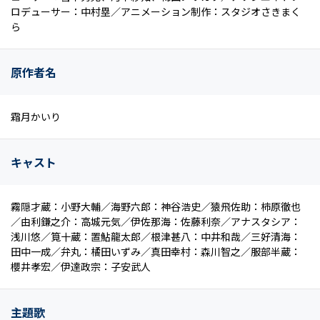
ロデューサー：中村塁／アニメーション制作：スタジオさきまく
ら
原作者名
霜月かいり
キャスト
霧隠才蔵：小野大輔／海野六郎：神谷浩史／猿飛佐助：柿原徹也
／由利鎌之介：高城元気／伊佐那海：佐藤利奈／アナスタシア：
浅川悠／筧十蔵：置鮎龍太郎／根津甚八：中井和哉／三好清海：
田中一成／弁丸：橘田いずみ／真田幸村：森川智之／服部半蔵：
櫻井孝宏／伊達政宗：子安武人
主題歌