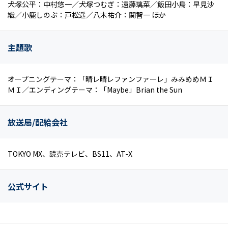
犬塚公平：中村悠一／犬塚つむぎ：遠藤璃菜／飯田小鳥：早見沙
織／小鹿しのぶ：戸松遥／八木祐介：関智一 ほか
主題歌
オープニングテーマ：「晴レ晴レファンファーレ」みみめめＭＩ
ＭＩ／エンディングテーマ：「Maybe」Brian the Sun
放送局/配給会社
TOKYO MX、読売テレビ、BS11、AT-X
公式サイト