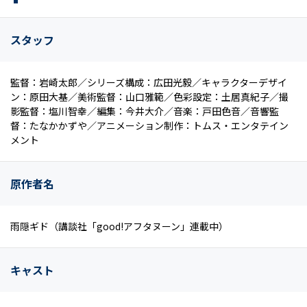
スタッフ
監督：岩崎太郎／シリーズ構成：広田光毅／キャラクターデザイ
ン：原田大基／美術監督：山口雅範／色彩設定：土居真紀子／撮
影監督：塩川智幸／編集：今井大介／音楽：戸田色音／音響監
督：たなかかずや／アニメーション制作：トムス・エンタテイン
メント
原作者名
雨隠ギド（講談社「good!アフタヌーン」連載中）
キャスト