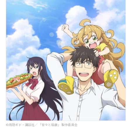
©︎雨隠ギド・講談社／ 「甘々と稲妻」 製作委員会