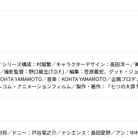
／シリーズ構成：村越繁／キャラクターデザイン：髙田洋一／美
／撮影監督：野口龍生(T.D.F.)／編集：笠原義宏、グッド・ジ
TA YAMAMOTO／音楽：KOHTA YAMAMOTO／企画プロデュー
レコム・アニメーションフィルム／製作・著作：「七つの大罪 
村将／ドニー：戸谷菊之介／ナシエンス：島田愛野／アン：中