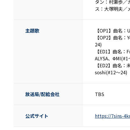
タン：村瀬歩／
ス：大塚明夫／
主題歌
【OP1】曲名：UP T
【OP2】曲名：Yo
24)
【ED1】曲名：Fr
ALYSA、ΦMI(#1
【ED2】曲名：未
soshi(#12～24)
放送局/配給会社
TBS
公式サイト
https://7sins-4k