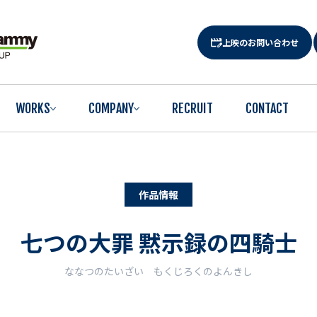
上映のお問い合わせ
WORKS
COMPANY
RECRUIT
CONTACT
作品情報
七つの大罪 黙示録の四騎士
ななつのたいざい もくじろくのよんきし