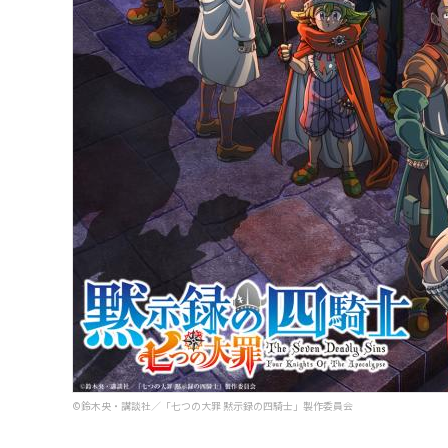
©鈴木央・講談社／「七つの大罪 黙示録の四騎士」製作委員会