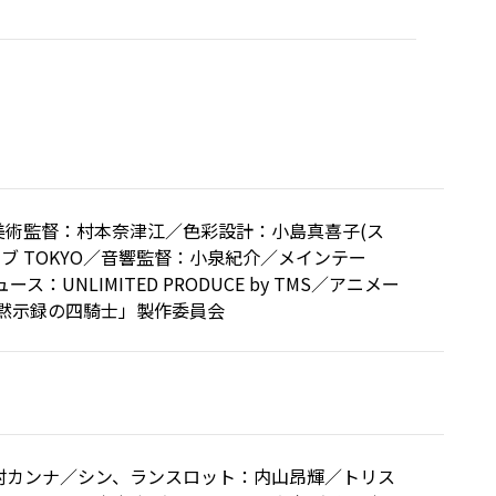
術監督：村本奈津江／色彩設計：小島真喜子(ス
ョブ TOKYO／音響監督：小泉紀介／メインテー
ス：UNLIMITED PRODUCE by TMS／アニメー
黙示録の四騎士」製作委員会
村カンナ／シン、ランスロット：内山昂輝／トリス