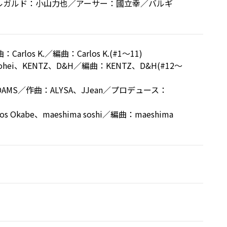
ルガルド：小山力也／アーサー：國立幸／バルギ
Carlos K.／編曲：Carlos K.(#1～11)
hei、KENTZ、D&H／編曲：KENTZ、D&H(#12～
&ADAMS／作曲：ALYSA、JJean／プロデュース：
e、maeshima soshi／編曲：maeshima