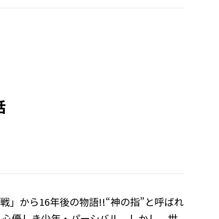
話
戦」から16年後の物語!!“神の指”と呼ばれ
、心優しき少年・パーシバル。しかし、世