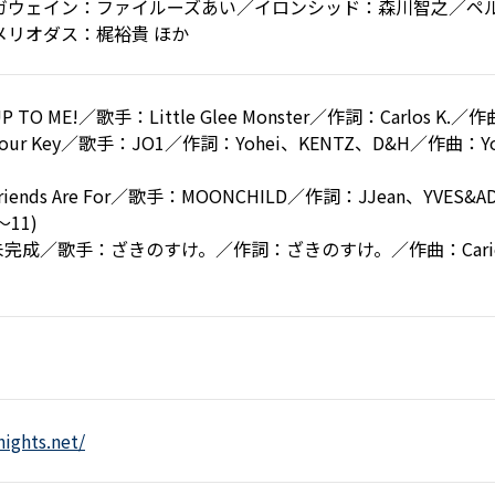
ガウェイン：ファイルーズあい／イロンシッド：森川智之／ペ
メリオダス：梶裕貴 ほか
O ME!／歌手：Little Glee Monster／作詞：Carlos K.／作曲：
ur Key／歌手：JO1／作詞：Yohei、KENTZ、D&H／作曲：Yo
iends Are For／歌手：MOONCHILD／作詞：JJean、YVES
～11)
完成／歌手：ざきのすけ。／作詞：ざきのすけ。／作曲：Carios Okab
nights.net/