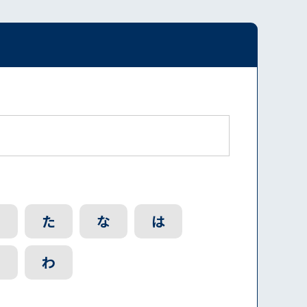
さ
た
な
は
ら
わ