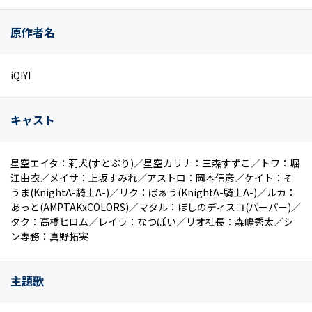
原作者名
iQIYI
キャスト
星空エイタ：莉犬(すとぷり)／星空カリナ：三森すずこ／トワ：堀
江由衣／メイサ：上坂すみれ／アストロ：岡本信彦／ケイト：そ
うま(KnightA-騎士A-)／リク：ばぁう(KnightA-騎士A-)／ルカ：
あっと(AMPTAKxCOLORS)／マタル：ほしのディスコ(パーパー)／
タク：高橋ヒロム／レイラ：なつぽい／リオ社長：森嶋秀太／シ
ン専務：真野拓実
主題歌