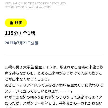
©BEIJING IQIYI SCIENCE & TECHNOLOGY CO., LTD.
©TEAM JOY／Bushiroad Move／TMS
115分 / 全1話
2023年7月21日公開
18歳の男子大学生 星空エイタは、類まれなる音楽の才能と歌
声を持ちながらも、とある出来事がきっかけで人前で歌うこ
とが出来なくなってしまう。
ある日トップアイドルである双子の姉 星空カリナに代わりに
ステージに立ってほしいと頼まれ……！？
わがままな姉の頼みを断れず姉のふりをして活動するエイタ
だったが、スポンサーを怒らせ、芸能界から干されかねない