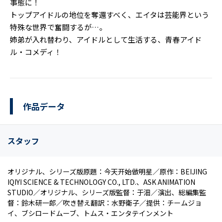
事態に！
トップアイドルの地位を奪還すべく、エイタは芸能界という
特殊な世界で奮闘するが…。
姉弟が入れ替わり、アイドルとして生活する、青春アイド
ル・コメディ！
作品データ
スタッフ
オリジナル、シリーズ版原題：今天开始做明星／原作：BEIJING
IQIYI SCIENCE & TECHNOLOGY CO., LTD.、ASK ANIMATION
STUDIO／オリジナル、シリーズ版監督：于沺／演出、総編集監
督：鈴木研一郎／吹き替え翻訳：水野衛子／提供：チームジョ
イ、ブシロードムーブ、トムス・エンタテインメント