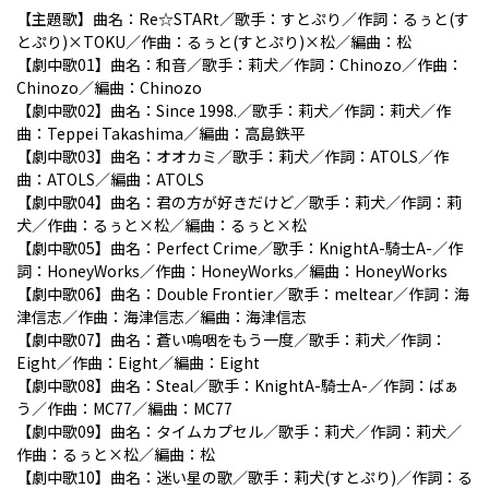
【主題歌】曲名：Re☆STARt／歌手：すとぷり／作詞：るぅと(す
とぷり)×TOKU／作曲：るぅと(すとぷり)×松／編曲：松
【劇中歌01】曲名：和音／歌手：莉犬／作詞：Chinozo／作曲：
Chinozo／編曲：Chinozo
【劇中歌02】曲名：Since 1998.／歌手：莉犬／作詞：莉犬／作
曲：Teppei Takashima／編曲：高島鉄平
【劇中歌03】曲名：オオカミ／歌手：莉犬／作詞：ATOLS／作
曲：ATOLS／編曲：ATOLS
【劇中歌04】曲名：君の方が好きだけど／歌手：莉犬／作詞：莉
犬／作曲：るぅと×松／編曲：るぅと×松
【劇中歌05】曲名：Perfect Crime／歌手：KnightA-騎士A-／作
詞：HoneyWorks／作曲：HoneyWorks／編曲：HoneyWorks
【劇中歌06】曲名：Double Frontier／歌手：meltear／作詞：海
津信志／作曲：海津信志／編曲：海津信志
【劇中歌07】曲名：蒼い嗚咽をもう一度／歌手：莉犬／作詞：
Eight／作曲：Eight／編曲：Eight
【劇中歌08】曲名：Steal／歌手：KnightA-騎士A-／作詞：ばぁ
う／作曲：MC77／編曲：MC77
【劇中歌09】曲名：タイムカプセル／歌手：莉犬／作詞：莉犬／
作曲：るぅと×松／編曲：松
【劇中歌10】曲名：迷い星の歌／歌手：莉犬(すとぷり)／作詞：る