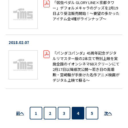
「弱虫ペダル GLORY LINE×京都タワ
ー」デフォルメキャラのグッズを2月19
日より受注販売開始！～要望の多かった
アイテム全4種がラインナップ～
2018.02.07
『パンダコパンダ』45周年記念デジタ
ルリマスター版の2本立て特別上映を実
施全国のイオンシネマ68スクリーンにて
2月17日以降順次公開～若き日の高畑
勲・宮崎駿が手掛けた名作アニメ映画が
デジタル上映で蘇る～
前へ
次へ
1
2
3
4
5