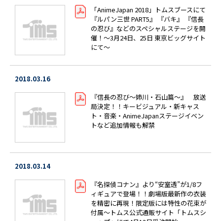
「AnimeJapan 2018」トムスブースにて
『ルパン三世 PART5』 『バキ』 『信長
の忍び』などのスペシャルステージを開
催！～3月24日、25日 東京ビッグサイト
にて～
2018.03.16
『信長の忍び～姉川・石山篇～』 放送
局決定！！キービジュアル・新キャス
ト・音楽・AnimeJapanステージイベン
トなど追加情報も解禁
2018.03.14
『名探偵コナン』より“安室透”が1/8フ
ィギュアで登場！！劇場版最新作の衣装
を精密に再現！限定版には特性の花束が
付属～トムス公式通販サイト「トムスシ