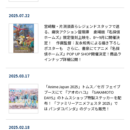
2025.07.22
宮﨑駿・片渕須直らレジェンドスタッフで送
る、痛快アクション冒険譚 劇場版『名探偵
ホームズ』限定復刻上映を、8～9月に開催決
定！ 作画監督：友永和秀による描き下ろし
ポスターも さらに、書泉にてアニメ『名探
偵ホームズ』POP UP SHOP開催決定！商品ラ
インナップ詳細公開！
2025.03.17
「AnimeJapan 2025」トムス／セガ フェイブ
ブースにて 『アオのハコ』『SAKAMOTO
DAYS』のトムスショップ特製ステッカーを配
布！ 「ファミリーアニメフェスタ 2025」で
は パンダコパンダ』のグッズも販売！
2025.02.18