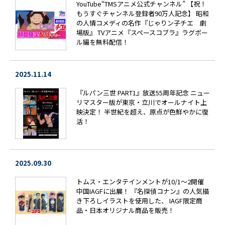
YouTube“TMSアニメ公式チャンネル” 【祝！
もうすぐチャンネル登録者90万人記念】 昭和
の人情コメディの名作『じゃりン子チエ 劇
場版』 TVアニメ『スペースコブラ』ラグボー
ル編を無料配信！
2025.11.14
『ルパン三世 PART1』放送55周年記念 ニュー
リマスター版が東京・立川でオールナイト上
映決定！ 半世紀を超え、原点が色鮮やかに復
活！
2025.09.30
トムス・エンタテインメントが10/1～2開催
中国IAGFに出展！ 『名探偵コナン』の人気描
き下ろしイラストを使用した、 IAGF限定商
品・日本オリジナル商品を販売！