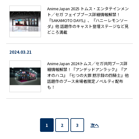
AnimeJapan 2025 トムス・エンタテインメン
ト／セガ フェイブブース詳細情報解禁！
『SAKAMOTO DAYS』、『ハニーレモンソー
ダ』他 話題作のキャスト登壇ステージなど見
どころ満載
2024.03.21
AnimeJapan 2024トムス／セガ共同ブース詳
細情報解禁！『アンデッドアンラック』『ア
オのハコ』『七つの大罪 黙示録の四騎士』他
話題作のブース来場者限定ノベルティ配布
も！
次へ
1
2
3