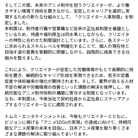
そしてこの度、未来のアニメ制作を担うクリエイターが、より働
きやすい環境で技術を磨きながら、安定したキャリアを選択し実
現するための新たな仕組みとして、「クリエイター人事制度」を制
定しました。
本制度は、制作進行職や営業職など従来の正社員制度を基盤とし
ているため、待遇や福利厚生は同水準としながらも、クリエイタ
ーの特性に合わせた制度設計としています。さらに、各ステージ
に求められるスキルレベルを明確化することで、個人の現在地と
目指す姿の差異を客観的に把握しながら、段階的に成長できる仕
組みを整えました。
これにより、クリエイターが安定した労働環境のもとで長期的に技
術を磨き、継続的なキャリア形成を実現できるため、若手の定着
促進や技術継承の強化が期待されます。そして、業界が抱える人材
不足の解消や労働環境の改善といった課題の解決を後押しし、持
続可能なアニメ制作体制の構築に寄与する制度となっています。
なお、本制度は、今後当社で契約社員から正社員にステップアッ
プするクリエイターなどに適用されます。
トムス・エンタテインメントは、今後もクリエイターとともに、
ビジョンに掲げる「アニメSDGsの実現」の達成に向けて、持続可
能なアニメ産業の未来を目指し、日本アニメ産業を取り巻くさま
ざまな課題の解決に取り組んでまいります。