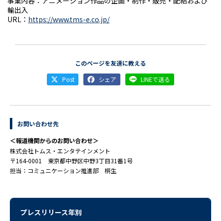
事業内容：アニメーション作品の企画・制作・販売・配給および
輸出入
URL：
https://www.tms-e.co.jp/
このページを友達に教える
Post
シェア
LINEで送る
お問い合わせ先
＜報道機関からのお問い合わせ＞
株式会社トムス・エンタテインメント
〒164-0001 東京都中野区中野3丁目31番1号
担当：コミュニケーション推進部 桐生
プレスリリース年別