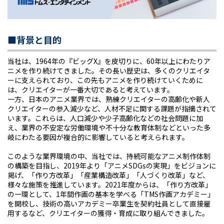
■背景と目的
当社は、1964年の『ビッグX』を皮切りに、60年以上にわたりア
ニメを作り続けてきました。その長い歴史は、多くのクリエイタ
ーに支えられており、この先もアニメを作り続けていくために
は、クリエイターが一番大切であると考えています。
一方、日本のアニメ業界では、熟練クリエイターの高齢化や新人
クリエイターの参入減少など、人材不足に関する課題が指摘されて
います。これらは、人口減少や少子高齢化などの社会問題に加
え、業界の不安定な労働環境や不十分な教育体制などといった多
岐にわたる要因が複合的に影響していると考えられます。
このような業界環境の中、当社では、持続可能なアニメ制作体制
の構築を目指し、2019年より「アニメSDGsの実現」をビジョンに
掲げ、「作り方改革」「産業構造改革」「人づくり改革」など、
様々な施策を推進しています。2021年度からは、「作り方改革」
の一環として、1年間作画の基本を学べる「TMS作画アカデミー」
を開校し、技術の高いアカデミー卒業生を契約社員として直接雇
用するなど、クリエイターの獲得・育成に取り組んできました。