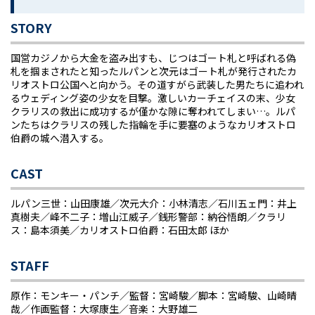
STORY
国営カジノから大金を盗み出すも、じつはゴート札と呼ばれる偽
札を掴まされたと知ったルパンと次元はゴート札が発行されたカ
リオストロ公国へと向かう。その道すがら武装した男たちに追われ
るウェディング姿の少女を目撃。激しいカーチェイスの末、少女
クラリスの救出に成功するが僅かな隙に奪われてしまい…。ルパ
ンたちはクラリスの残した指輪を手に要塞のようなカリオストロ
伯爵の城へ潜入する。
CAST
ルパン三世：山田康雄／次元大介：小林清志／石川五ェ門：井上
真樹夫／峰不二子：増山江威子／銭形警部：納谷悟朗／クラリ
ス：島本須美／カリオストロ伯爵：石田太郎 ほか
STAFF
原作：モンキー・パンチ／監督：宮崎駿／脚本：宮崎駿、山崎晴
哉／作画監督：大塚康生／音楽：大野雄二