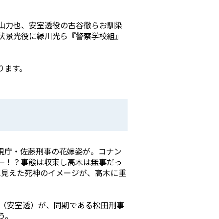
山力也、安室透役の古谷徹らお馴染
伏景光役に緑川光ら『警察学校組』
ります。
視庁・佐藤刑事の花嫁姿が。コナン
―！？事態は収束し高木は無事だっ
に見えた死神のイメージが、高木に重
零（安室透）が、同期である松田刑事
う。