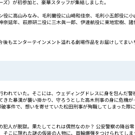
ーズ）が初参加と、豪華スタッフが集結しました。
ン役に高山みなみ、毛利蘭役に山崎和佳奈、毛利小五郎役に小
神奈延年、萩原研二役に三木眞一郎、伊達航役に東地宏樹、諸
今後もエンターテインメント溢れる劇場作品をお届けしてまい
行われていた。そこには、ウェディングドレスに身を包んだ警
てきた暴漢が襲い掛かり、守ろうとした高木刑事の身に危機が
爆破事件で、想いを寄せていた松田刑事が殉職してしまった際
の犯人が脱獄。果たしてこれは偶然なのか？ 公安警察の降谷
、そこに現れた謎の仮装の人物に、首輪爆弾をつけられてしま