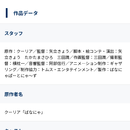
作品データ
スタッフ
原作：クーリア／監督：矢立きょう／脚本・絵コンテ・演出：矢
立きょう たかたまさひろ 三田潤／作画監督：三田潤／撮影監
督：横枕一／音響監督：阿部信行／アニメ―ション制作：ギャザ
リング／制作協力：トムス・エンタテインメント／製作：ばなに
ゃぱーとにゃ～ず
原作者名
クーリア「ばなにゃ」