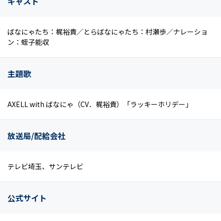
キャスト
ばなにゃたち：梶裕貴／とらばなにゃたち：村瀬歩／ナレーショ
ン：蛭子能収
主題歌
AXELL with ばなにゃ（CV．梶裕貴）「ラッキーホリデー」
放送局/配給会社
テレビ埼玉、サンテレビ
公式サイト