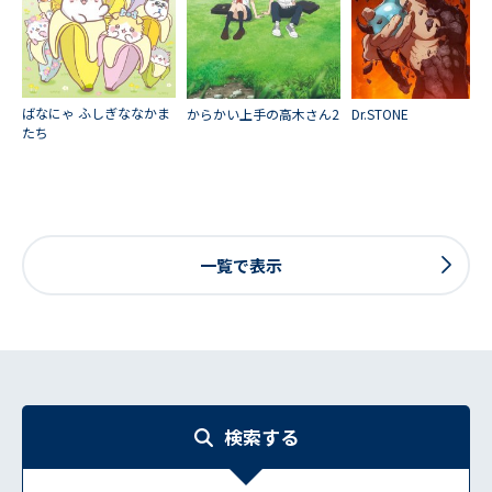
ばなにゃ ふしぎななかま
からかい上手の高木さん2
Dr.STONE
たち
一覧で表示
検索する