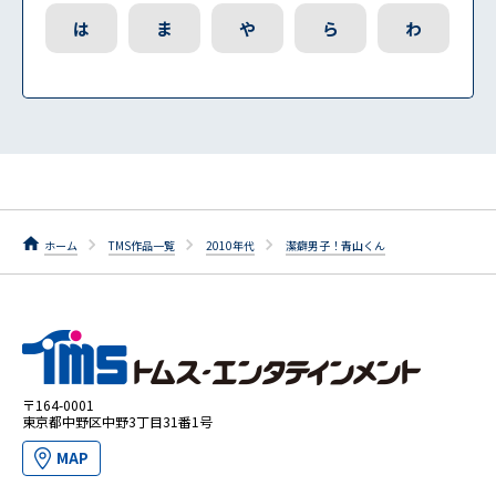
は
ま
や
ら
わ
ホーム
TMS作品一覧
2010年代
潔癖男子！青山くん
〒164-0001
東京都中野区中野3丁目31番1号
MAP