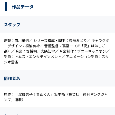
作品データ
スタッフ
監督：市川量也／ シリーズ構成・脚本：後藤みどり／ キャラクタ
ーデザイン：松浦有紗／ 音響監督：高桑一（※「高」ははしご
高）／ 音楽：堤博明、大隅知宇／ 音楽制作：ポニーキャニオン／
制作：トムス・エンタテインメント／ アニメーション制作：スタ
ジオ雲雀
原作者名
原作：「潔癖男子！青山くん」坂本拓（集英社「週刊ヤングジャ
ンプ」連載）