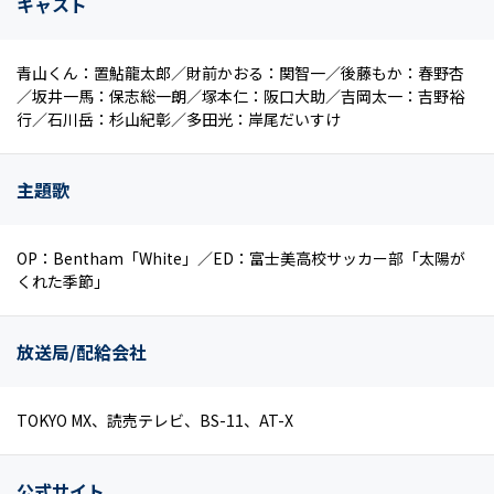
キャスト
青山くん：置鮎龍太郎／財前かおる：関智一／後藤もか：春野杏
／坂井一馬：保志総一朗／塚本仁：阪口大助／吉岡太一：吉野裕
行／石川岳：杉山紀彰／多田光：岸尾だいすけ
主題歌
OP：Bentham「White」／ED：富士美高校サッカー部「太陽が
くれた季節」
放送局/配給会社
TOKYO MX、読売テレビ、BS-11、AT-X
公式サイト