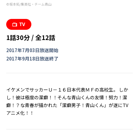
©︎坂本拓/集英社・チーム青山
1話30分 / 全12話
2017年7月03日放送開始
2017年9月18日放送終了
イケメンでサッカーＵ－１６日本代表ＭＦの高校生。 しか
し！彼は極度の潔癖！！そんな青山くんの友情！努力！潔
癖！？な青春が描かれた「潔癖男子！青山くん」が遂にTV
アニメ化！！