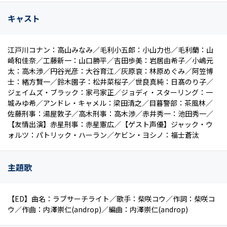
キャスト
江戸川コナン：高山みなみ／毛利小五郎：小山力也／毛利蘭：山
崎和佳奈／工藤新一：山口勝平／吉田歩美：岩居由希子／小嶋元
太：高木渉／円谷光彦：大谷育江／灰原哀：林原めぐみ／阿笠博
士：緒方賢一／鈴木園子：松井菜桜子／世良真純：日髙のり子／
ジェイムズ・ブラック：家弓家正／ジョディ・スターリング：一
城みゆ希／アンドレ・キャメル：梁田清之／目暮警部：茶風林／
佐藤刑事：湯屋敦子／高木刑事：高木渉／赤井秀一：池田秀一／
【友情出演】赤星刑事：赤星憲広／【ゲスト声優】ジャック・ウ
ォルツ：パトリック・ハーラン／ケビン・ヨシノ：福士蒼汰
主題歌
【ED】曲名：ラブサーチライト／歌手：柴咲コウ／作詞：柴咲コ
ウ／作曲：内澤崇仁(androp)／編曲：内澤崇仁(androp)