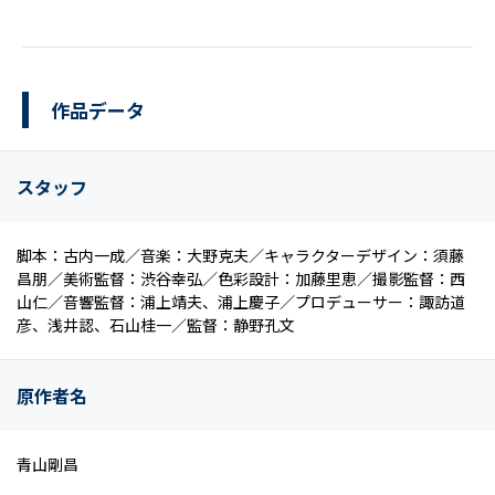
作品データ
スタッフ
脚本：古内一成／音楽：大野克夫／キャラクターデザイン：須藤
昌朋／美術監督：渋谷幸弘／色彩設計：加藤里恵／撮影監督：西
山仁／音響監督：浦上靖夫、浦上慶子／プロデューサー：諏訪道
彦、浅井認、石山桂一／監督：静野孔文
原作者名
青山剛昌