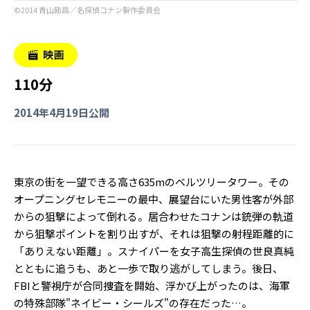
©︎2014 青山剛昌／名探偵コナン製作委員会
110分
2014年4月19日公開
東京の街を一望できる高さ635mのベルツリータワー。その
オープニングセレモニーの最中、展望台にいた男性客が外部
からの狙撃によって倒れる。居合わせたコナンは銃弾の軌道
から狙撃ポイントを割り出すが、それは狙撃の射程距離的に
「ありえない距離」。スナイパーを女子高生探偵の世良真純
とともに追うも、あと一歩で取り逃がしてしまう。後日、
FBIと警視庁が合同捜査を開始、浮かび上がったのは、海軍
の特殊部隊"ネイビー・シールズ"の存在だった…。