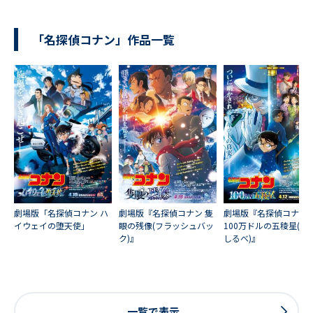
「名探偵コナン」作品一覧
劇場版「名探偵コナン ハ
劇場版『名探偵コナン 隻
劇場版『名探偵コナン
イウェイの堕天使」
眼の残像(フラッシュバッ
100万ドルの五稜星(み
ク)』
しるべ)』
一覧で表示