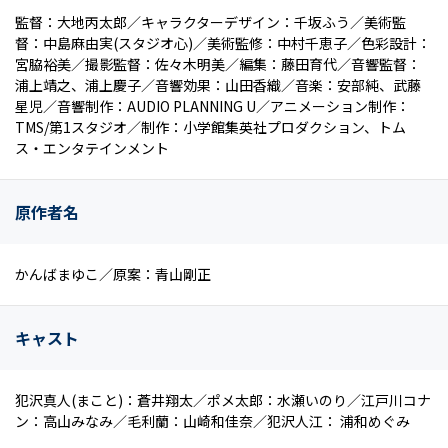
監督：大地丙太郎／キャラクターデザイン：千坂ふう／美術監
督：中島麻由実(スタジオ心)／美術監修：中村千恵子／色彩設計：
宮脇裕美／撮影監督：佐々木明美／編集：藤田育代／音響監督：
浦上靖之、浦上慶子／音響効果：山田香織／音楽：安部純、武藤
星児／音響制作：AUDIO PLANNING U／アニメーション制作：
TMS/第1スタジオ／制作：小学館集英社プロダクション、トム
ス・エンタテインメント
原作者名
かんばまゆこ／原案：青山剛正
キャスト
犯沢真人(まこと)：蒼井翔太／ポメ太郎：水瀬いのり／江戸川コナ
ン：高山みなみ／毛利蘭：山崎和佳奈／犯沢人江： 浦和めぐみ