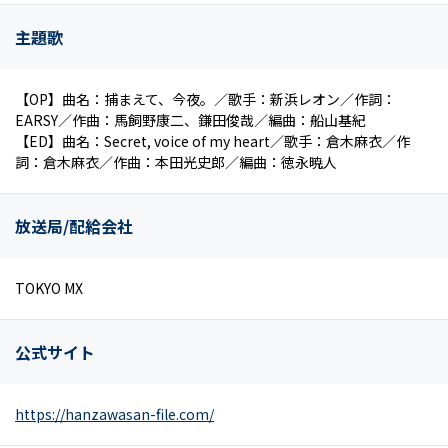
主題歌
【OP】曲名：捕まえて、今夜。／歌手：新浜レオン／作詞：
EARSY／作曲：馬飼野康二、鎌田俊哉／編曲：船山基紀
【ED】曲名：Secret, voice of my heart／歌手：倉木麻衣／作
詞：倉木麻衣／作曲：本田光史郎／編曲：徳永暁人
放送局/配給会社
TOKYO MX
公式サイト
https://hanzawasan-file.com/