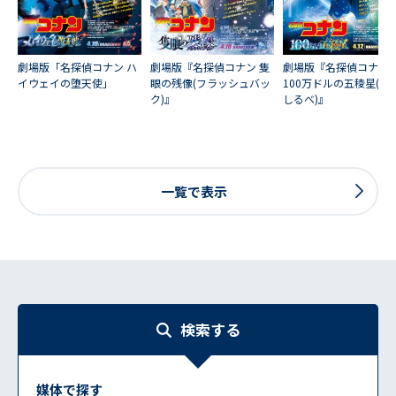
劇場版「名探偵コナン ハ
劇場版『名探偵コナン 隻
劇場版『名探偵コナン
イウェイの堕天使」
眼の残像(フラッシュバッ
100万ドルの五稜星(み
ク)』
しるべ)』
一覧で表示
検索する
媒体で探す