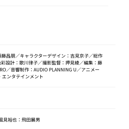
須藤昌朋／キャラクターデザイン：吉見京子／総作
色彩設計：歌川律子／撮影監督：押見綾／編集：藤
音響制作：AUDIO PLANNING U／アニメー
・エンタテインメント
風見裕也：飛田展男