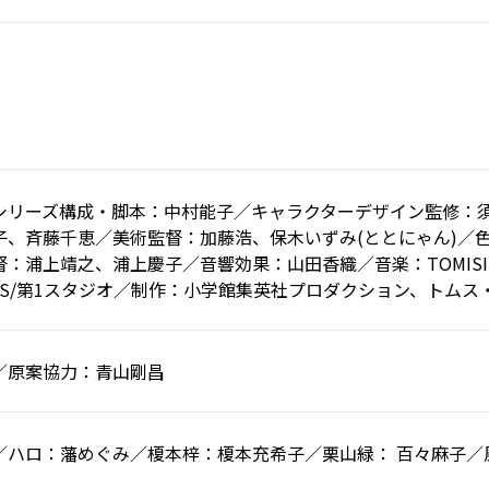
シリーズ構成・脚本：中村能子／キャラクターデザイン監修：
子、斉藤千恵／美術監督：加藤浩、保木いずみ(ととにゃん)／
：浦上靖之、浦上慶子／音響効果：山田香織／音楽：TOMISIRO／
MS/第1スタジオ／制作：小学館集英社プロダクション、トムス
／原案協力：青山剛昌
／ハロ：藩めぐみ／榎本梓：榎本充希子／栗山緑： 百々麻子／