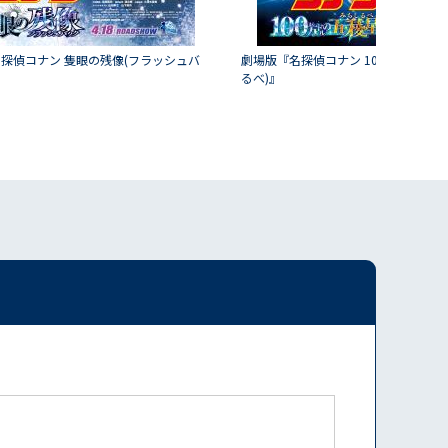
探偵コナン 隻眼の残像(フラッシュバ
劇場版『名探偵コナン 100万ドルの五
るべ)』