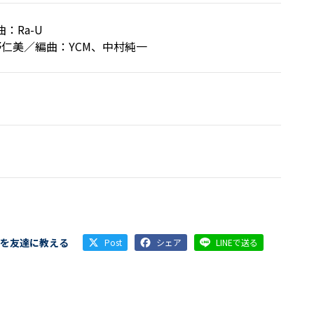
曲：Ra-U
、佐野仁美／編曲：YCM、中村純一
を友達に教える
Post
シェア
LINEで送る