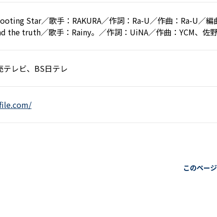
oting Star／歌手：RAKURA／作詞：Ra-U／作曲：Ra-U／編
nd the truth／歌手：Rainy。／作詞：UiNA／作曲：YCM
読売テレビ、BS日テレ
file.com/
このページ