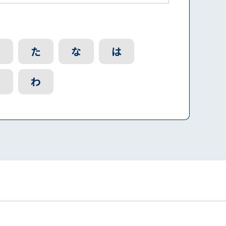
さ
た
な
は
ら
わ