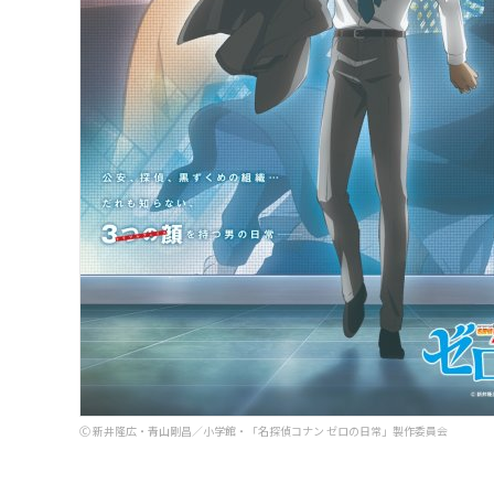
Ⓒ 新井隆広・青山剛昌／小学館・「名探偵コナン ゼロの日常」製作委員会