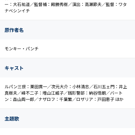
ー：大石祐道／監督補：殿勝秀樹／演出：高瀬節夫／監督：ワタ
ナベシンイチ
原作者名
モンキー・パンチ
キャスト
ルパン三世：栗田貫一／次元大介：小林清志／石川五ェ門：井上
真樹夫／峰不二子：増山江威子／銭形警部：納谷悟朗／バート
ン：森山周一郎／ナザロフ：千葉繁／ロザリア：戸田恵子 ほか
主題歌