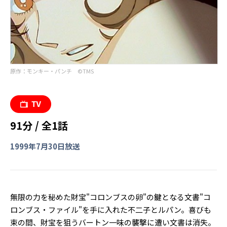
原作：モンキー・パンチ ©︎TMS
91分 / 全1話
1999年7月30日放送
無限の力を秘めた財宝"コロンブスの卵"の鍵となる文書"コ
ロンブス・ファイル"を手に入れた不二子とルパン。喜びも
束の間、財宝を狙うバートン一味の襲撃に遭い文書は消失。