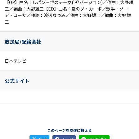
【OP】曲名：ルパン三世のテーマ('97バージョン)／作曲：大野雄
二／編曲：大野雄二【ED】曲名：愛のダ・カーポ／歌手：ソニ
ア・ローザ／作詞：渡辺なつみ／作曲：大野雄二／編曲：大野雄
二
放送局/配給会社
日本テレビ
公式サイト
このページを友達に教える