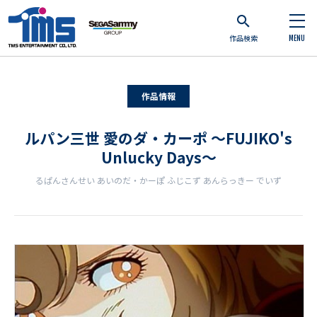
作品検索
MENU
作品情報
ルパン三世 愛のダ・カーポ ～FUJIKO's
Unlucky Days～
るぱんさんせい あいのだ・かーぽ ふじこず あんらっきー でいず