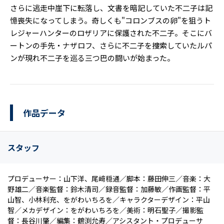
さらに逃走中崖下に転落し、文書を暗記していた不二子は記
憶喪失になってしまう。奇しくも"コロンブスの卵"を狙うト
レジャーハンターのロザリアに保護された不二子。そこにバ
ートンの手先・ナザロフ、さらに不二子を捜索していたルパ
ンが現れ不二子を巡る三つ巴の闘いが始まった。
作品データ
スタッフ
プロデューサー：山下洋、尾﨑穏通／脚本：藤田伸三／音楽：大
野雄二／音楽監督：鈴木清司／録音監督：加藤敏／作画監督：平
山智、小林利充、をがわいちろを／キャラクターデザイン：平山
智／メカデザイン：をがわいちろを／美術：明石聖子／撮影監
督：長谷川肇／編集：鶴渕允寿／アシスタント・プロデューサ