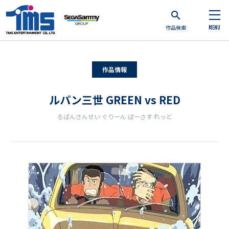
作品検索
MENU
作品情報
ルパン三世 GREEN vs RED
るぱんさんせい ぐりーん ばーさす れっど