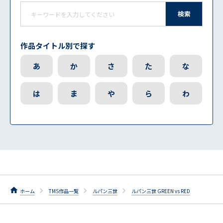
検索
作品タイトル別で探す
あ
か
さ
た
な
は
ま
や
ら
わ
ホーム
TMS作品一覧
ルパン三世
ルパン三世 GREEN vs RED