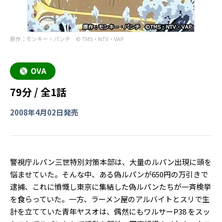
原作：モンキー・パンチ © TMS・NTV・VAP
79分 / 全1話
2008年4月02日発売
警視庁ルパン三世特別対策本部は、大量のルパン出現に頭を
悩ませていた。そんな中、ある偽ルパンが650円の万引きで
逮捕、これに憤慨し東京に集結した偽ルパンたちが一斉検挙
を食らっていた。一方、ラーメン屋のアルバイトとスリで生
計を立てていた青年ヤスオは、偶然にもワルサーP38 をスッ