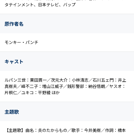
タテインメント、日本テレビ、バップ
原作者名
モンキー・パンチ
キャスト
ルパン三世：栗田貫一／次元大介：小林清志／石川五ェ門：井上
真樹夫／峰不二子：増山江威子／銭形警部：納谷悟朗／ヤスオ：
片桐仁／ユキコ：平野綾 ほか
主題歌
【主題歌】曲名：炎のたからもの／歌手：今井美樹／作詞：橋本