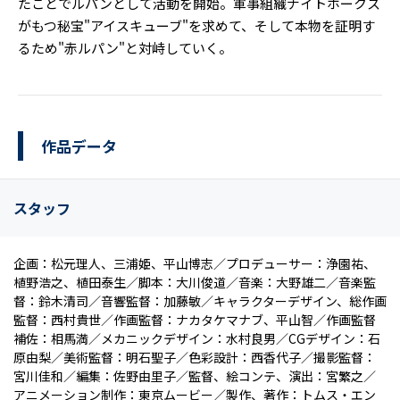
たことでルパンとして活動を開始。軍事組織ナイトホークス
がもつ秘宝"アイスキューブ"を求めて、そして本物を証明す
るため"赤ルパン"と対峙していく。
作品データ
スタッフ
企画：松元理人、三浦姫、平山博志／プロデューサー：浄園祐、
植野浩之、植田泰生／脚本：大川俊道／音楽：大野雄二／音楽監
督：鈴木清司／音響監督：加藤敏／キャラクターデザイン、総作画
監督：西村貴世／作画監督：ナカタケマナブ、平山智／作画監督
補佐：相馬満／メカニックデザイン：水村良男／CGデザイン：石
原由梨／美術監督：明石聖子／色彩設計：西香代子／撮影監督：
宮川佳和／編集：佐野由里子／監督、絵コンテ、演出：宮繁之／
アニメーション制作：東京ムービー／製作、著作：トムス・エン