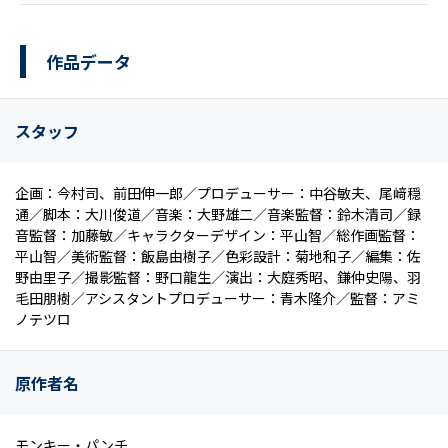
作品データ
スタッフ
企画：今村司、前田伸一郎／プロデューサー：中谷敏夫、尾﨑穏
通／脚本：大川俊道／音楽：大野雄二／音楽監督：鈴木清司／録
音監督：加藤敏／キャラクターデザイン：平山智／総作画監督：
平山智／美術監督：飯島由樹子／色彩設計：菊地和子／編集：佐
野由里子／撮影監督：野口龍生／演出：大庭秀昭、鎌仲史陽、羽
毛田朋樹／アシスタントプロデューサー：青木隆介／監督：アミ
ノテツロ
原作者名
モンキー・パンチ