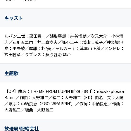
キャスト
ルパン三世：栗田貫一／銭形警部：納谷悟朗／次元大介：小林清
志／石川五エ門：井上真樹夫／峰不二子：増山江威子／神楽坂飛
鳥：平野綾／摩耶：朴?美／モルガーナ：津嘉山正種／アンドレ：
玄田哲章／ラブレス：藤原啓治 ほか
主題歌
【OP】曲名：THEME FROM LUPIN III'89／歌手：You&Explosion
Band ／作曲：大野雄二／編曲：大野雄二【ED】曲名：笑う太陽
／歌手：中納良恵（EGO-WRAPPIN'）／作詞：中納良恵／作曲：
大野雄二／編曲：大野雄二
放送局/配給会社