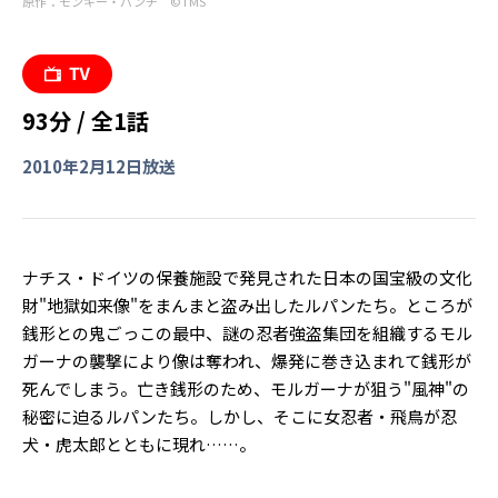
原作：モンキー・パンチ ©︎TMS
93分 / 全1話
2010年2月12日放送
ナチス・ドイツの保養施設で発見された日本の国宝級の文化
財"地獄如来像"をまんまと盗み出したルパンたち。ところが
銭形との鬼ごっこの最中、謎の忍者強盗集団を組織するモル
ガーナの襲撃により像は奪われ、爆発に巻き込まれて銭形が
死んでしまう。亡き銭形のため、モルガーナが狙う"風神"の
秘密に迫るルパンたち。しかし、そこに女忍者・飛鳥が忍
犬・虎太郎とともに現れ……。