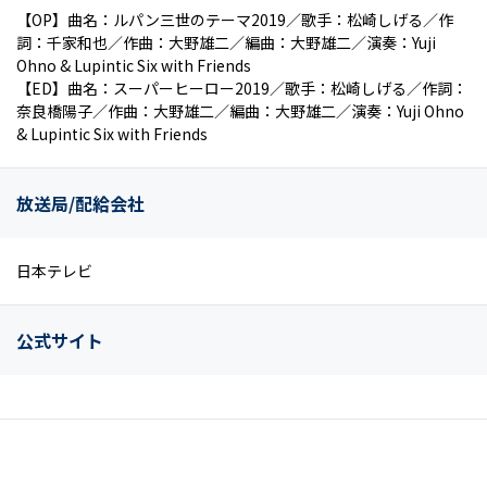
【OP】曲名：ルパン三世のテーマ2019／歌手：松崎しげる／作
詞：千家和也／作曲：大野雄二／編曲：大野雄二／演奏：Yuji
Ohno & Lupintic Six with Friends
【ED】曲名：スーパーヒーロー2019／歌手：松崎しげる／作詞：
奈良橋陽子／作曲：大野雄二／編曲：大野雄二／演奏：Yuji Ohno
& Lupintic Six with Friends
放送局/配給会社
日本テレビ
公式サイト