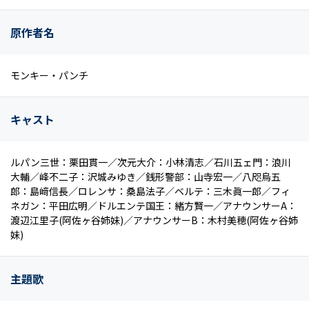
原作者名
モンキー・パンチ
キャスト
ルパン三世：栗田貫一／次元大介：小林清志／石川五ェ門：浪川
大輔／峰不二子：沢城みゆき／銭形警部：山寺宏一／八咫烏五
郎：島﨑信長／ロレンサ：桑島法子／ベルテ：三木眞一郎／フィ
ネガン：平田広明／ドルエンテ国王：緒方賢一／アナウンサーA：
渡辺江里子(阿佐ヶ谷姉妹)／アナウンサーB：木村美穂(阿佐ヶ谷姉
妹)
主題歌