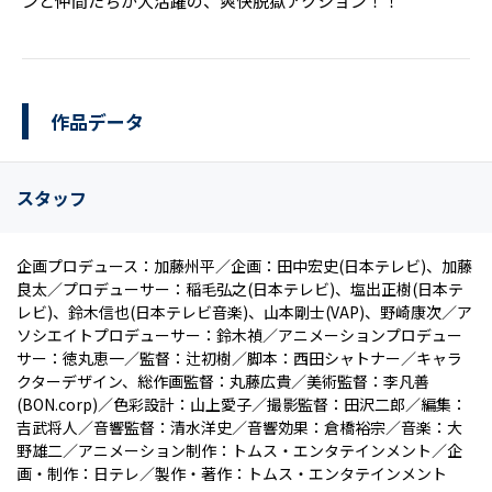
ンと仲間たちが大活躍の、爽快脱獄アクション！！
作品データ
スタッフ
企画プロデュース：加藤州平／企画：田中宏史(日本テレビ)、加藤
良太／プロデューサー：稲毛弘之(日本テレビ)、塩出正樹(日本テ
レビ)、鈴木信也(日本テレビ音楽)、山本剛士(VAP)、野崎康次／ア
ソシエイトプロデューサー：鈴木禎／アニメーションプロデュー
サー：徳丸恵一／監督：辻初樹／脚本：西田シャトナー／キャラ
クターデザイン、総作画監督：丸藤広貴／美術監督：李凡善
(BON.corp)／色彩設計：山上愛子／撮影監督：田沢二郎／編集：
吉武将人／音響監督：清水洋史／音響効果：倉橋裕宗／音楽：大
野雄二／アニメーション制作：トムス・エンタテインメント／企
画・制作：日テレ／製作・著作：トムス・エンタテインメント