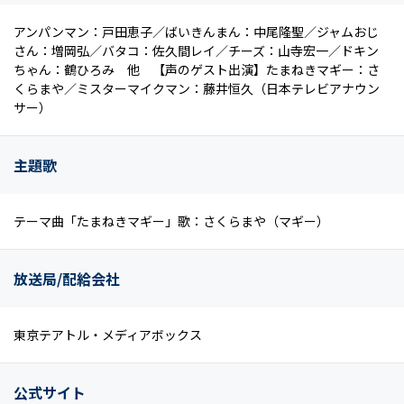
アンパンマン：戸田恵子／ばいきんまん：中尾隆聖／ジャムおじ
さん：増岡弘／バタコ：佐久間レイ／チーズ：山寺宏一／ドキン
ちゃん：鶴ひろみ 他 【声のゲスト出演】たまねきマギー：さ
くらまや／ミスターマイクマン：藤井恒久（日本テレビアナウン
サー）
主題歌
テーマ曲「たまねきマギー」歌：さくらまや（マギー）
放送局/配給会社
東京テアトル・メディアボックス
公式サイト