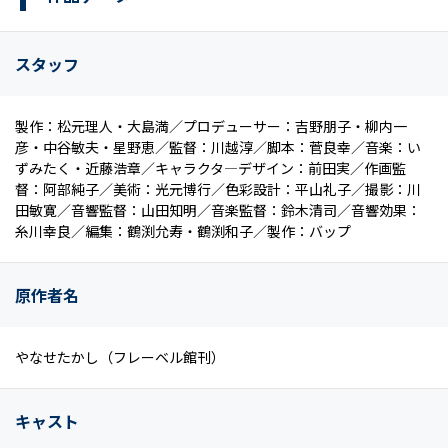
スタッフ
製作：松元理人・大島満／プロデューサー：吉野朋子・柳内一
彦・中谷敏夫・星野恵／監督：川越淳／脚本：菅良幸／音楽：い
ずみたく・近藤浩章／キャラクタ―デザイン：前田実／作画監
督：阿部純子／美術：光元博行／色彩設計：平山礼子／撮影：川
田敏寛／音響監督：山田知明／音楽監督：鈴木清司／音響効果：
糸川幸良／編集：鶴渕允寿・鶴渕和子／製作：バップ
原作者名
やなせたかし（フレーベル館刊）
キャスト