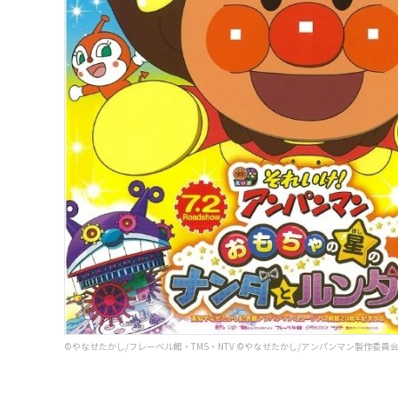
©︎やなせたかし/フレーベル館・TMS・NTV ©︎やなせたかし/アンパンマン製作委員会2