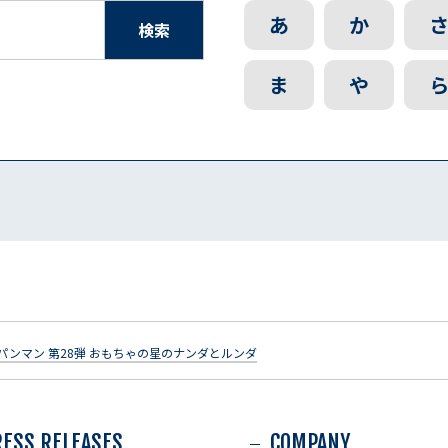
あ
か
検索
ま
や
パンマン 第28弾 おもちゃの星のナンダとルンダ
RESS RELEASES
COMPANY