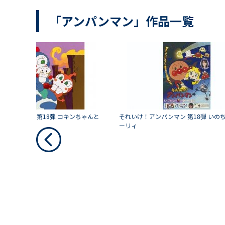
「アンパンマン」作品一覧
アンパンマン 第18弾 コキンちゃんと
それいけ！アンパンマン 第18弾 いの
だ
ーリィ