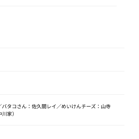
／バタコさん：佐久間レイ／めいけんチーズ：山寺
中川家）