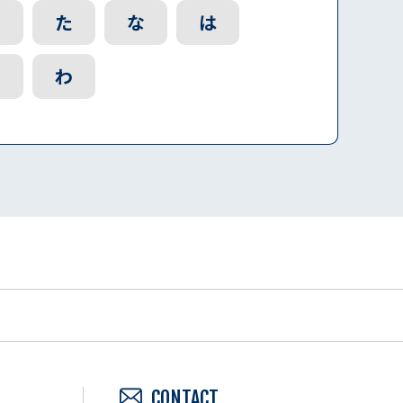
さ
た
な
は
ら
わ
CONTACT