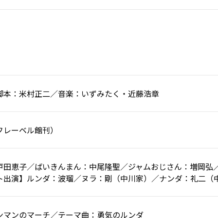
脚本：米村正二／音楽：いずみたく・近藤浩章
フレーベル館刊）
戸田恵子／ばいきんまん：中尾隆聖／ジャムおじさん：増岡弘
ト出演】ルンダ：波瑠／ヌラ：剛（中川家）／ナンダ：礼二（
ンマンのマーチ／テーマ曲：勇気のルンダ