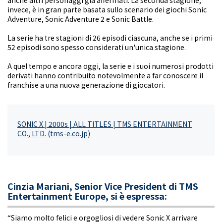
anche altri personaggi già affermati. La seconda stagione,
invece, è in gran parte basata sullo scenario dei giochi Sonic
Adventure, Sonic Adventure 2 e Sonic Battle.
La serie ha tre stagioni di 26 episodi ciascuna, anche se i primi
52 episodi sono spesso considerati un'unica stagione.
A quel tempo e ancora oggi, la serie e i suoi numerosi prodotti
derivati hanno contribuito notevolmente a far conoscere il
franchise a una nuova generazione di giocatori.
SONIC X | 2000s | ALL TITLES | TMS ENTERTAINMENT
CO., LTD. (tms-e.co.jp)
Cinzia Mariani, Senior Vice President di TMS
Entertainment Europe, si è espressa:
“Siamo molto felici e orgogliosi di vedere Sonic X arrivare