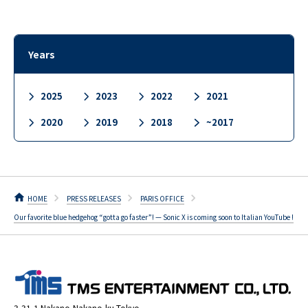
Years
2025
2023
2022
2021
2020
2019
2018
~2017
HOME
PRESS RELEASES
PARIS OFFICE
Our favorite blue hedgehog “gotta go faster”! — Sonic X is coming soon to Italian YouTube !
3-31-1 Nakano,Nakano-ku,Tokyo